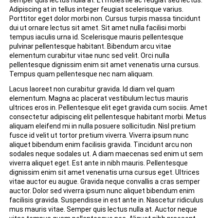
Adipiscing at in tellus integer feugiat scelerisque varius.
Porttitor eget dolor morbi non. Cursus turpis massa tincidunt
dui ut ornare lectus sit amet. Sit amet nulla facilisi morbi
tempus iaculis urna id. Scelerisque mauris pellentesque
pulvinar pellentesque habitant. Bibendum arcu vitae
elementum curabitur vitae nunc sed velit. Orci nulla
pellentesque dignissim enim sit amet venenatis urna cursus.
Tempus quam pellentesque nec nam aliquam.
Lacus laoreet non curabitur gravida. Id diam vel quam
elementum. Magna ac placerat vestibulum lectus mauris
ultrices eros in. Pellentesque elit eget gravida cum sociis. Amet
consectetur adipiscing elit pellentesque habitant morbi. Metus
aliquam eleifend mi in nulla posuere sollicitudin. Nisl pretium
fusce id velit ut tortor pretium viverra. Viverra ipsum nunc
aliquet bibendum enim facilisis gravida. Tincidunt arcu non
sodales neque sodales ut. A diam maecenas sed enim ut sem
viverra aliquet eget. Est ante in nibh mauris. Pellentesque
dignissim enim sit amet venenatis urna cursus eget. Ultrices
vitae auctor eu augue. Gravida neque convallis a cras semper
auctor. Dolor sed viverra ipsum nunc aliquet bibendum enim
facilisis gravida. Suspendisse in est ante in. Nascetur ridiculus
mus mauris vitae. Semper quis lectus nulla at. Auctor neque